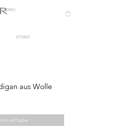
STORES
S
STORES
digan aus Wolle
icht verfügbar