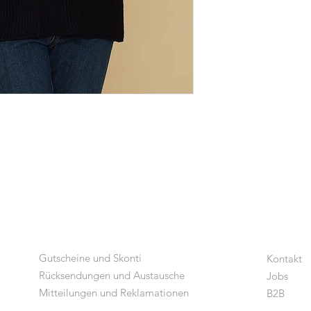
Gutscheine und Skonti
Kontakt
Rücksendungen und Austausche
Jobs
Mitteilungen und Reklamationen
B2B