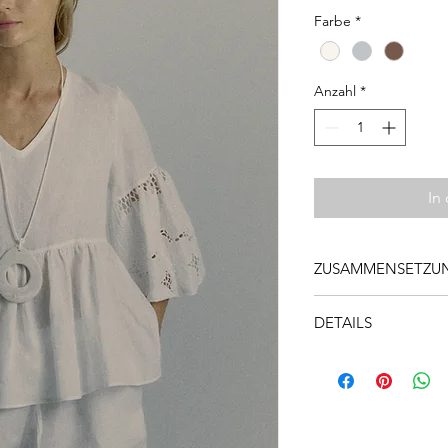
Farbe
*
Anzahl
*
In
ZUSAMMENSETZUN
100% Harz
DETAILS
-