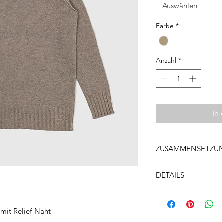
Auswählen
Farbe
*
Anzahl
*
In
ZUSAMMENSETZUN
100% Kaschmir
DETAILS
Mit 30°C waschen, ni
bleichen, nicht im T
Passform: regular
mit Relief-Naht