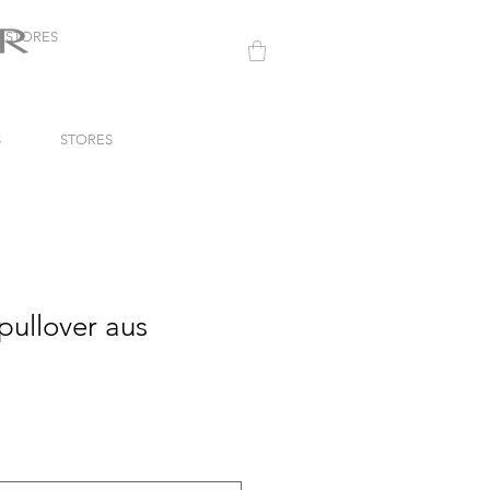
STORES
S
STORES
pullover aus