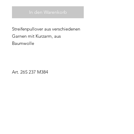
In den Warenkorb
Streifenpullover aus verschiedenen
Garnen mit Kurzarm, aus
Baumwolle
Art. 26S 237 M384
ZUSAMMENSETZUNG &
PFLEGE
100% Baumwolle
DETAILS
Mit 30°C waschen, nicht chemisch
reinigen, nicht bleichen, nicht im
Passform: regular
Trockner trocknen, liegend trocknen