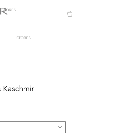
STORES
S
STORES
s Kaschmir