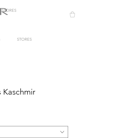
STORES
S
STORES
s Kaschmir